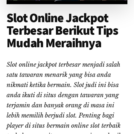
Slot Online Jackpot
Terbesar Berikut Tips
Mudah Meraihnya
Slot online jackpot terbesar menjadi salah
satu tawaran menarik yang bisa anda
nikmati ketika bermain. Slot judi ini bisa
anda ikuti di situs dengan tawaran yang
terjamin dan banyak orang di masa ini
lebih memilih berjudi slot. Penting bagi
player di situs bermain online slot terbaik