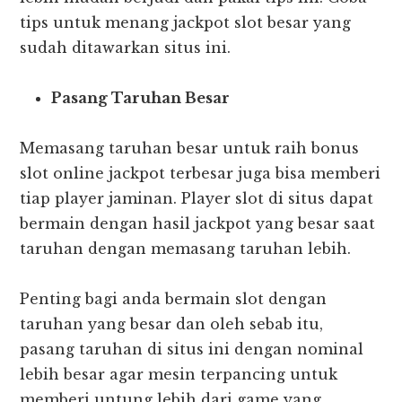
tips untuk menang jackpot slot besar yang
sudah ditawarkan situs ini.
Pasang Taruhan Besar
Memasang taruhan besar untuk raih bonus
slot online jackpot terbesar juga bisa memberi
tiap player jaminan. Player slot di situs dapat
bermain dengan hasil jackpot yang besar saat
taruhan dengan memasang taruhan lebih.
Penting bagi anda bermain slot dengan
taruhan yang besar dan oleh sebab itu,
pasang taruhan di situs ini dengan nominal
lebih besar agar mesin terpancing untuk
memberi untung lebih dari game yang