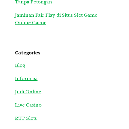
Tanpa Potongan
Jaminan Fair Play di Situs Slot Game
Online Gacor
Categories
Blog
Informasi
Judi Online
Live Casino
RTP Slots