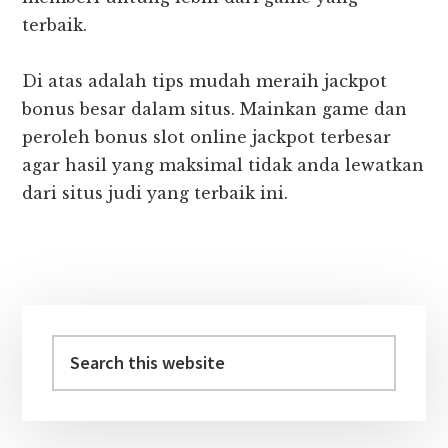
terbaik.
Di atas adalah tips mudah meraih jackpot
bonus besar dalam situs. Mainkan game dan
peroleh bonus slot online jackpot terbesar
agar hasil yang maksimal tidak anda lewatkan
dari situs judi yang terbaik ini.
Primary
Sidebar
Search
this
website