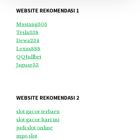
WEBSITE REKOMENDASI 1
Mustang303
Tesla338
Dewa234
Lexus888
QQfullbet
Jaguar33
WEBSITE REKOMENDASI 2
slot gacor terbaru
slot gacor hari ini
judi slot online
mpo slot