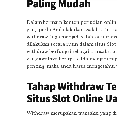
Paling Mudah
Dalam bermain konten perjudian online 
yang perlu Anda lakukan. Salah satu tr
withdraw. Juga menjadi salah satu tran
dilakukan secara rutin dalam situs Slot
withdraw berfungsi sebagai transaksi u
yang awalnya berupa saldo menjadi rupi
penting, maka anda harus mengetahui
Tahap Withdraw T
Situs Slot Online Ua
Withdraw merupakan transaksi yang d