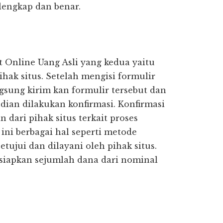
 lengkap dan benar.
t Online Uang Asli yang kedua yaitu
hak situs. Setelah mengisi formulir
gsung kirim kan formulir tersebut dan
dian dilakukan konfirmasi. Konfirmasi
 dari pihak situs terkait proses
ini berbagai hal seperti metode
etujui dan dilayani oleh pihak situs.
rsiapkan sejumlah dana dari nominal