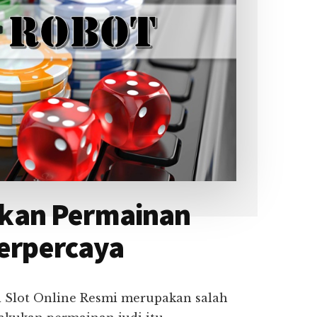
kan Permainan
Terpercaya
Slot Online Resmi merupakan salah