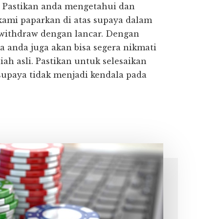
i. Pastikan anda mengetahui dan
ami paparkan di atas supaya dalam
 withdraw dengan lancar. Dengan
 anda juga akan bisa segera nikmati
ah asli. Pastikan untuk selesaikan
upaya tidak menjadi kendala pada