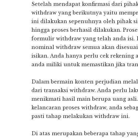
Setelah mendapat konfirmasi dari pihak
withdraw yang berikutnya yaitu mempro
ini dilakukan sepenuhnya oleh pihak 
hingga proses berhasil dilakukan. Pros
formulir withdraw yang telah anda isi.
nominal withdraw semua akan disesuai
isikan. Anda hanya perlu cek rekening 
anda miliki untuk memastikan jika tran
Dalam bermain konten perjudian melalui
dari transaksi withdraw. Anda perlu lak
menikmati hasil main berupa uang asl
kelancaran proses withdraw, anda sebag
pasti tahap melakukan withdraw ini.
Di atas merupakan beberapa tahap yan