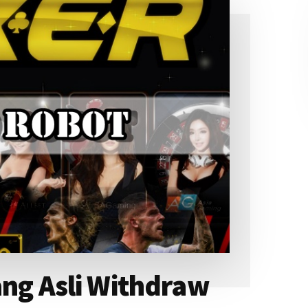
ang Asli Withdraw