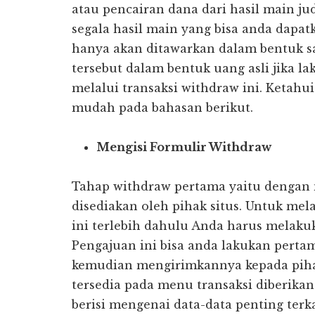
atau pencairan dana dari hasil main jud
segala hasil main yang bisa anda dapat
hanya akan ditawarkan dalam bentuk sa
tersebut dalam bentuk uang asli jika l
melalui transaksi withdraw ini. Ketah
mudah pada bahasan berikut.
Mengisi Formulir Withdraw
Tahap withdraw pertama yaitu dengan 
disediakan oleh pihak situs. Untuk mel
ini terlebih dahulu Anda harus melaku
Pengajuan ini bisa anda lakukan perta
kemudian mengirimkannya kepada pihak
tersedia pada menu transaksi diberikan 
berisi mengenai data-data penting terk