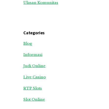
Ulasan Komunitas
Categories
Blog
Informasi
Judi Online
Live Casino
RTP Slots
Slot Online