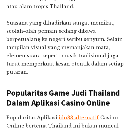
atau alam tropis Thailand.
Suasana yang dihadirkan sangat memikat,
seolah-olah pemain sedang dibawa
berpetualang ke negeri seribu senyum. Selain
tampilan visual yang memanjakan mata,
elemen suara seperti musik tradisional juga
turut memperkuat kesan otentik dalam setiap
putaran.
Popularitas Game Judi Thailand
Dalam Aplikasi Casino Online
Popularitas Aplikasi
idn33 alternatif
Casino
Online bertema Thailand ini bukan muncul