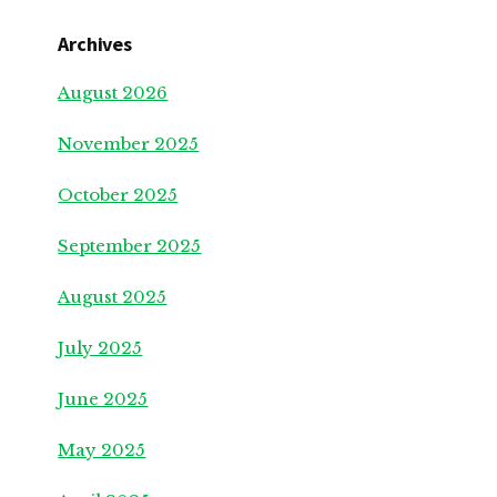
Archives
August 2026
November 2025
October 2025
September 2025
August 2025
July 2025
June 2025
May 2025