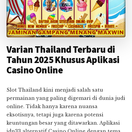
Varian Thailand Terbaru di
Tahun 2025 Khusus Aplikasi
Casino Online
Slot Thailand kini menjadi salah satu
permainan yang paling digemari di dunia judi
online. Tidak hanya karena nuansa
eksotisnya, tetapi juga karena potensi
keuntungan besar yang ditawarkan. Aplikasi
idn33 alternatif Casino Online dengan tema