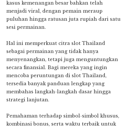
kasus kemenangan besar bahkan telah
menjadi viral, dengan pemain meraup
puluhan hingga ratusan juta rupiah dari satu
sesi permainan.
Hal ini memperkuat citra slot Thailand
sebagai permainan yang tidak hanya
menyenangkan, tetapi juga menguntungkan
secara finansial. Bagi mereka yang ingin
mencoba peruntungan di slot Thailand,
tersedia banyak panduan lengkap yang
membahas langkah-langkah dasar hingga
strategi lanjutan.
Pemahaman terhadap simbol-simbol khusus,
kombinasi bonus, serta waktu terbaik untuk