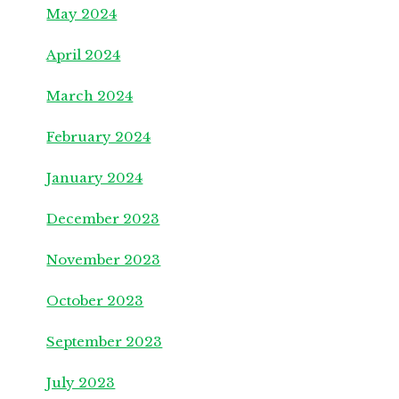
May 2024
April 2024
March 2024
February 2024
January 2024
December 2023
November 2023
October 2023
September 2023
July 2023