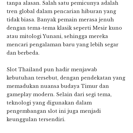
tanpa alasan. Salah satu pemicunya adalah
tren global dalam pencarian hiburan yang
tidak biasa. Banyak pemain merasa jenuh
dengan tema-tema klasik seperti Mesir kuno
atau mitologi Yunani, sehingga mereka
mencari pengalaman baru yang lebih segar
dan berbeda.
Slot Thailand pun hadir menjawab
kebutuhan tersebut, dengan pendekatan yang
memadukan nuansa budaya Timur dan
gameplay modern. Selain dari segi tema,
teknologi yang digunakan dalam
pengembangan slot ini juga menjadi
keunggulan tersendiri.