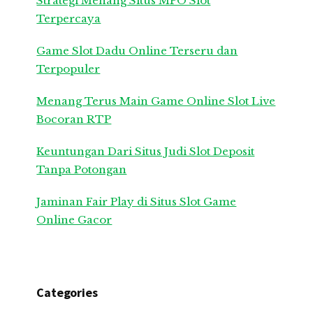
Strategi Menang Situs MPO Slot
Terpercaya
Game Slot Dadu Online Terseru dan
Terpopuler
Menang Terus Main Game Online Slot Live
Bocoran RTP
Keuntungan Dari Situs Judi Slot Deposit
Tanpa Potongan
Jaminan Fair Play di Situs Slot Game
Online Gacor
Categories