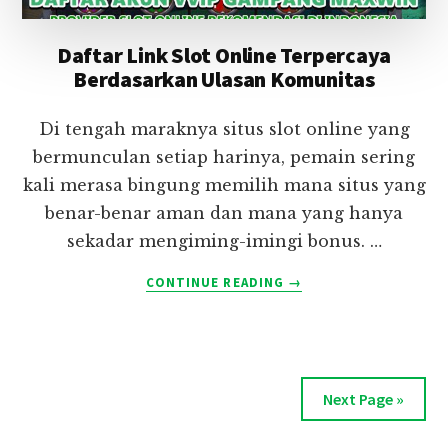
Daftar Link Slot Online Terpercaya
Berdasarkan Ulasan Komunitas
Di tengah maraknya situs slot online yang
bermunculan setiap harinya, pemain sering
kali merasa bingung memilih mana situs yang
benar-benar aman dan mana yang hanya
sekadar mengiming-imingi bonus. …
ABOUT
CONTINUE READING
→
DAFTAR
LINK
SLOT
ONLINE
TERPERCAYA
Next Page »
BERDASARKAN
ULASAN