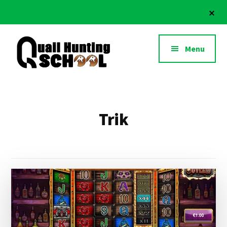
Skip
Cl
to
To
Additional
Ba
main
content
menu
Menu
Quail
Berita
Hunting
Informasi
School
Tentang
Trik
Judi
Online
2022