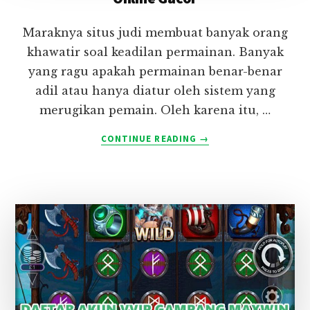
Maraknya situs judi membuat banyak orang
khawatir soal keadilan permainan. Banyak
yang ragu apakah permainan benar-benar
adil atau hanya diatur oleh sistem yang
merugikan pemain. Oleh karena itu, …
ABOUT
CONTINUE READING
→
JAMINAN
FAIR
PLAY
DI
SITUS
SLOT
GAME
ONLINE
GACOR