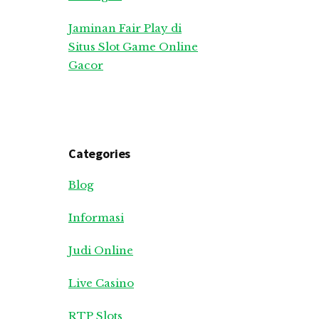
Jaminan Fair Play di
Situs Slot Game Online
Gacor
Categories
Blog
Informasi
Judi Online
Live Casino
RTP Slots