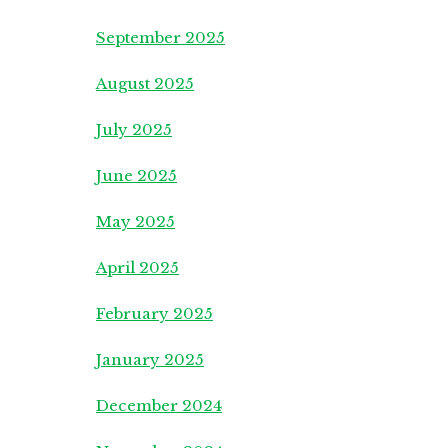
September 2025
August 2025
July 2025
June 2025
May 2025
April 2025
February 2025
January 2025
December 2024