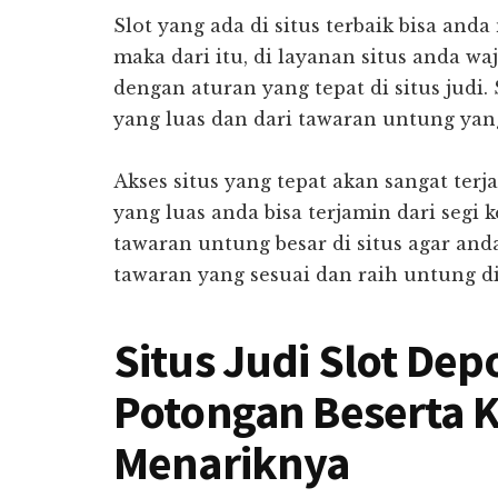
Slot yang ada di situs terbaik bisa an
maka dari itu, di layanan situs anda wa
dengan aturan yang tepat di situs judi.
yang luas dan dari tawaran untung yang
Akses situs yang tepat akan sangat terj
yang luas anda bisa terjamin dari segi 
tawaran untung besar di situs agar anda
tawaran yang sesuai dan raih untung di
Situs Judi Slot Dep
Potongan Beserta 
Menariknya