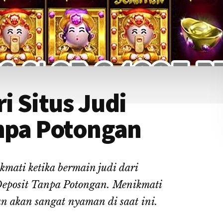
 Situs Judi
anpa Potongan
mati ketika bermain judi dari
m Deposit Tanpa Potongan. Menikmati
an akan sangat nyaman di saat ini.