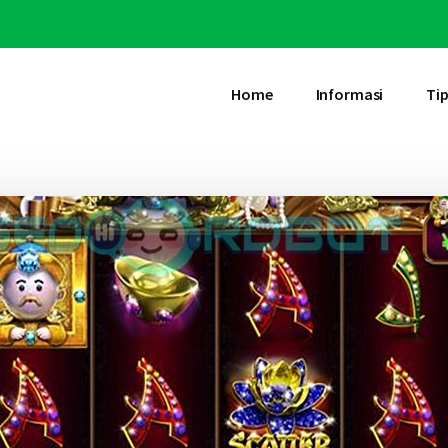
Home
Informasi
Ti