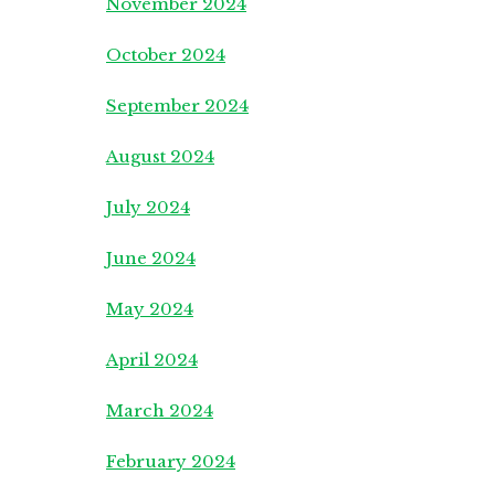
November 2024
October 2024
September 2024
August 2024
July 2024
June 2024
May 2024
April 2024
March 2024
February 2024