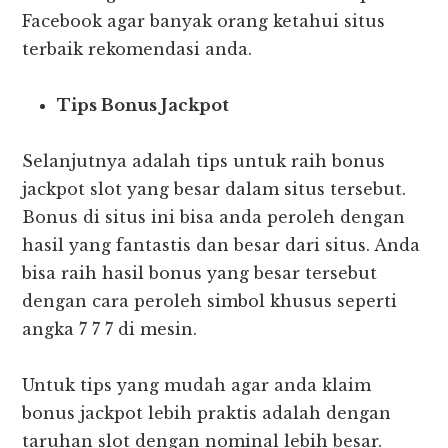
Facebook agar banyak orang ketahui situs
terbaik rekomendasi anda.
Tips Bonus Jackpot
Selanjutnya adalah tips untuk raih bonus
jackpot slot yang besar dalam situs tersebut.
Bonus di situs ini bisa anda peroleh dengan
hasil yang fantastis dan besar dari situs. Anda
bisa raih hasil bonus yang besar tersebut
dengan cara peroleh simbol khusus seperti
angka 7 7 7 di mesin.
Untuk tips yang mudah agar anda klaim
bonus jackpot lebih praktis adalah dengan
taruhan slot dengan nominal lebih besar.