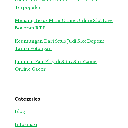
Terpopuler
Menang Terus Main Game Online Slot Live
Bocoran RTP
Keuntungan Dari Situs Judi Slot Deposit
Tanpa Potongan
Jaminan Fair Play di Situs Slot Game
Online Gacor
Categories
Blog
Informasi