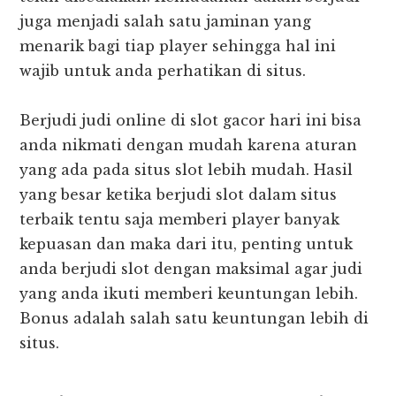
juga menjadi salah satu jaminan yang
menarik bagi tiap player sehingga hal ini
wajib untuk anda perhatikan di situs.
Berjudi judi online di slot gacor hari ini bisa
anda nikmati dengan mudah karena aturan
yang ada pada situs slot lebih mudah. Hasil
yang besar ketika berjudi slot dalam situs
terbaik tentu saja memberi player banyak
kepuasan dan maka dari itu, penting untuk
anda berjudi slot dengan maksimal agar judi
yang anda ikuti memberi keuntungan lebih.
Bonus adalah salah satu keuntungan lebih di
situs.