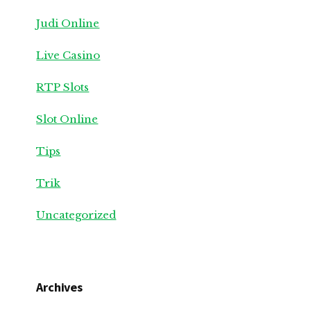
Judi Online
Live Casino
RTP Slots
Slot Online
Tips
Trik
Uncategorized
Archives