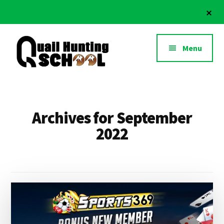
Skip
Skip
Cl
to
to
To
Additional
Ba
main
primary
content
sidebar
menu
Menu
Quail
Berita
Hunting
Informasi
School
Tentang
Archives for September
Judi
2022
Online
2022