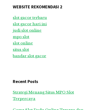
WEBSITE REKOMENDASI 2
slot gacor terbaru
slot gacor hari ini
judi slot online
mpo slot
slot online
situs slot
bandar slot gacor
Recent Posts
Strategi Menang Situs MPO Slot
Terpercaya
Game Slot Dadu Online Terseru dan