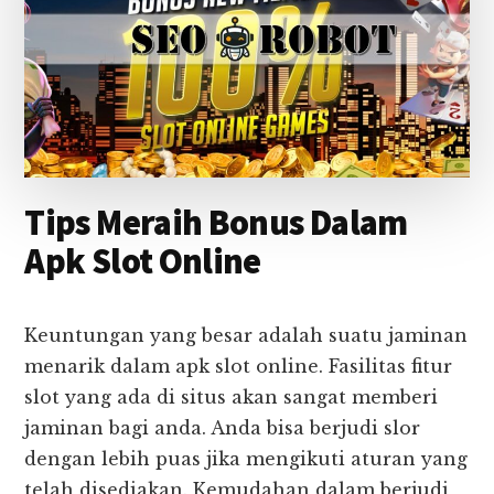
Tips Meraih Bonus Dalam
Apk Slot Online
Keuntungan yang besar adalah suatu jaminan
menarik dalam apk slot online. Fasilitas fitur
slot yang ada di situs akan sangat memberi
jaminan bagi anda. Anda bisa berjudi slor
dengan lebih puas jika mengikuti aturan yang
telah disediakan. Kemudahan dalam berjudi