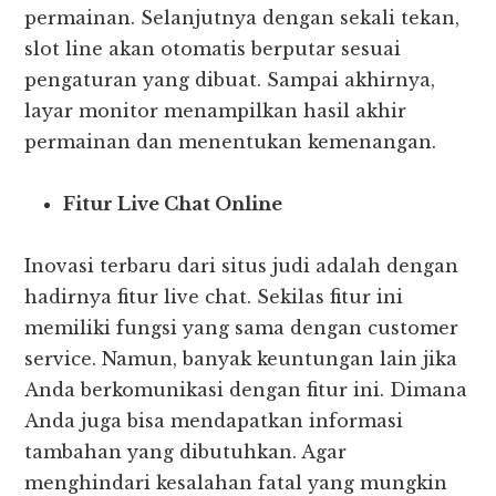
permainan. Selanjutnya dengan sekali tekan,
slot line akan otomatis berputar sesuai
pengaturan yang dibuat. Sampai akhirnya,
layar monitor menampilkan hasil akhir
permainan dan menentukan kemenangan.
Fitur Live Chat Online
Inovasi terbaru dari situs judi adalah dengan
hadirnya fitur live chat. Sekilas fitur ini
memiliki fungsi yang sama dengan customer
service. Namun, banyak keuntungan lain jika
Anda berkomunikasi dengan fitur ini. Dimana
Anda juga bisa mendapatkan informasi
tambahan yang dibutuhkan. Agar
menghindari kesalahan fatal yang mungkin