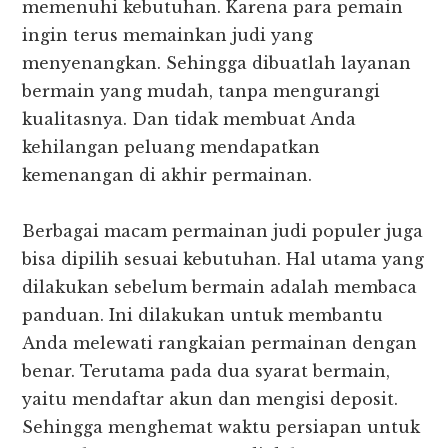
memenuhi kebutuhan. Karena para pemain
ingin terus memainkan judi yang
menyenangkan. Sehingga dibuatlah layanan
bermain yang mudah, tanpa mengurangi
kualitasnya. Dan tidak membuat Anda
kehilangan peluang mendapatkan
kemenangan di akhir permainan.
Berbagai macam permainan judi populer juga
bisa dipilih sesuai kebutuhan. Hal utama yang
dilakukan sebelum bermain adalah membaca
panduan. Ini dilakukan untuk membantu
Anda melewati rangkaian permainan dengan
benar. Terutama pada dua syarat bermain,
yaitu mendaftar akun dan mengisi deposit.
Sehingga menghemat waktu persiapan untuk