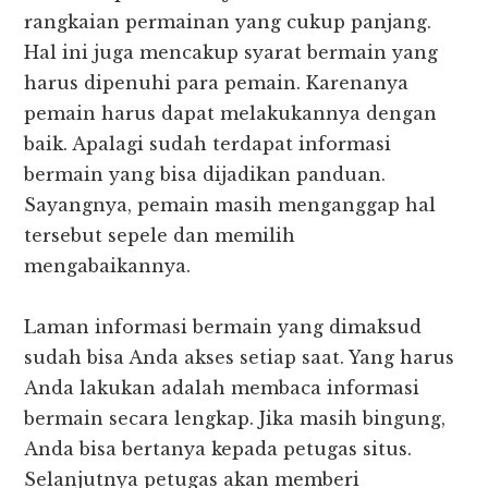
rangkaian permainan yang cukup panjang.
Hal ini juga mencakup syarat bermain yang
harus dipenuhi para pemain. Karenanya
pemain harus dapat melakukannya dengan
baik. Apalagi sudah terdapat informasi
bermain yang bisa dijadikan panduan.
Sayangnya, pemain masih menganggap hal
tersebut sepele dan memilih
mengabaikannya.
Laman informasi bermain yang dimaksud
sudah bisa Anda akses setiap saat. Yang harus
Anda lakukan adalah membaca informasi
bermain secara lengkap. Jika masih bingung,
Anda bisa bertanya kepada petugas situs.
Selanjutnya petugas akan memberi