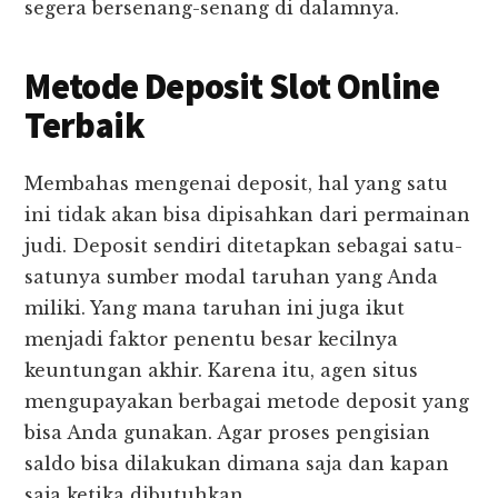
segera bersenang-senang di dalamnya.
Metode Deposit Slot Online
Terbaik
Membahas mengenai deposit, hal yang satu
ini tidak akan bisa dipisahkan dari permainan
judi. Deposit sendiri ditetapkan sebagai satu-
satunya sumber modal taruhan yang Anda
miliki. Yang mana taruhan ini juga ikut
menjadi faktor penentu besar kecilnya
keuntungan akhir. Karena itu, agen situs
mengupayakan berbagai metode deposit yang
bisa Anda gunakan. Agar proses pengisian
saldo bisa dilakukan dimana saja dan kapan
saja ketika dibutuhkan.