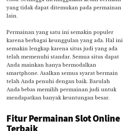
yang tidak dapat ditemukan pada permainan
lain.
Permainan yang satu ini semakin populer
karena berbagai keunggulan yang ada. Hal ini
semakin lengkap karena situs judi yang ada
telah memenuhi standar. Semua situs dapat
Anda mainkan hanya bermodalkan
smartphone. Asalkan semua syarat bermain
telah Anda penuhi dengan baik. Barulah
Anda bebas memilih permainan judi untuk
mendapatkan banyak keuntungan besar.
Fitur Permainan Slot Online
Terbaik