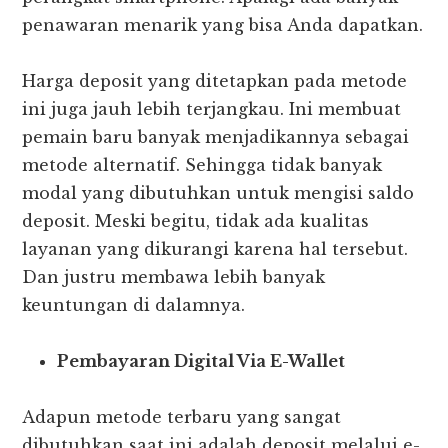
penawaran menarik yang bisa Anda dapatkan.
Harga deposit yang ditetapkan pada metode
ini juga jauh lebih terjangkau. Ini membuat
pemain baru banyak menjadikannya sebagai
metode alternatif. Sehingga tidak banyak
modal yang dibutuhkan untuk mengisi saldo
deposit. Meski begitu, tidak ada kualitas
layanan yang dikurangi karena hal tersebut.
Dan justru membawa lebih banyak
keuntungan di dalamnya.
Pembayaran Digital Via E-Wallet
Adapun metode terbaru yang sangat
dibutuhkan saat ini adalah deposit melalui e-