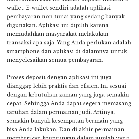
wallet. E-wallet sendiri adalah aplikasi
pembayaran non tunai yang sedang banyak
digunakan. Aplikasi ini dipilih karena
memudahkan masyarakat melakukan
transaksi apa saja. Yang Anda perlukan adalah
smartphone dan aplikasi di dalamnya untuk
menyelesaikan semua pembayaran.
Proses deposit dengan aplikasi ini juga
dianggap lebih praktis dan efisien. Ini sesuai
dengan kebutuhan zaman yang juga semakin
cepat. Sehingga Anda dapat segera memasang
taruhan dalam permainan judi. Artinya,
semakin banyak kesempatan bermain yang
bisa Anda lakukan. Dan di akhir permainan
memberikan keuntungan dalam jumlah yang