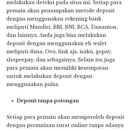
melakukan deteksi pada situs ini. Setiap para
pemain akan penampakan metode deposit
dengan menggunakan rekening bank
meliputi Mandiri, BRI, BNI, BCA, Danamon,
dan lainnya. Anda juga bisa melakukan
deposit dengan menggunakan eh walet
meliputi dana, Ovo, link aja, isaku, gopay,
shopeepay, dan sebagainya. Selain itu juga
para pemain akan memiliki kesempatan
untuk melakukan deposit dengan
menggunakan pulsa.
Deposit tanpa potongan
Setiap para pemain akan memperoleh deposit
dengan permainan surat online tanpa adanya