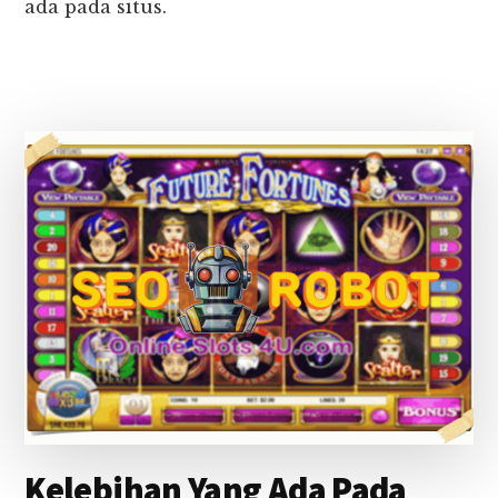
ada pada situs.
Kelebihan Yang Ada Pada