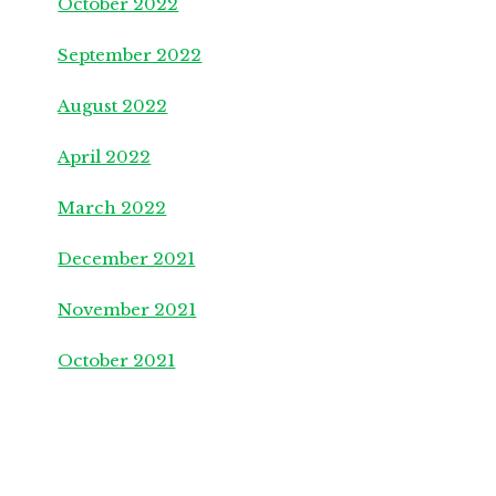
October 2022
September 2022
August 2022
April 2022
March 2022
December 2021
November 2021
October 2021