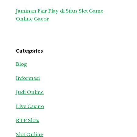
Jaminan Fair Play di Situs Slot Game
Online Gacor
Categories
Blog
Informasi
Judi Online
Live Casino
RTP Slots
Slot Online