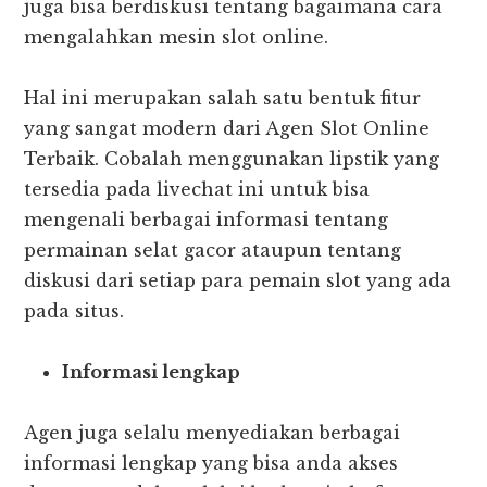
juga bisa berdiskusi tentang bagaimana cara
mengalahkan mesin slot online.
Hal ini merupakan salah satu bentuk fitur
yang sangat modern dari Agen Slot Online
Terbaik. Cobalah menggunakan lipstik yang
tersedia pada livechat ini untuk bisa
mengenali berbagai informasi tentang
permainan selat gacor ataupun tentang
diskusi dari setiap para pemain slot yang ada
pada situs.
Informasi lengkap
Agen juga selalu menyediakan berbagai
informasi lengkap yang bisa anda akses