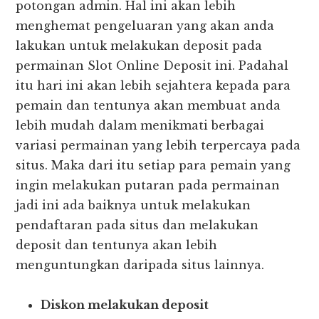
potongan admin. Hal ini akan lebih
menghemat pengeluaran yang akan anda
lakukan untuk melakukan deposit pada
permainan Slot Online Deposit ini. Padahal
itu hari ini akan lebih sejahtera kepada para
pemain dan tentunya akan membuat anda
lebih mudah dalam menikmati berbagai
variasi permainan yang lebih terpercaya pada
situs. Maka dari itu setiap para pemain yang
ingin melakukan putaran pada permainan
jadi ini ada baiknya untuk melakukan
pendaftaran pada situs dan melakukan
deposit dan tentunya akan lebih
menguntungkan daripada situs lainnya.
Diskon melakukan deposit