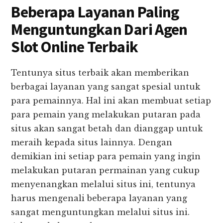
Beberapa Layanan Paling
Menguntungkan Dari Agen
Slot Online Terbaik
Tentunya situs terbaik akan memberikan
berbagai layanan yang sangat spesial untuk
para pemainnya. Hal ini akan membuat setiap
para pemain yang melakukan putaran pada
situs akan sangat betah dan dianggap untuk
meraih kepada situs lainnya. Dengan
demikian ini setiap para pemain yang ingin
melakukan putaran permainan yang cukup
menyenangkan melalui situs ini, tentunya
harus mengenali beberapa layanan yang
sangat menguntungkan melalui situs ini.