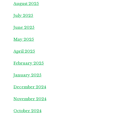
August 2025
July 2025
June 2025
May 2025
April 2025
February 2025
January 2025
December 2024
November 2024
October 2024