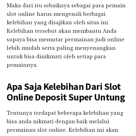
Maka dari itu sebaiknya sebagai para pemain
slot online harus mengenali berbagai
kelebihan yang disajikan oleh situs ini.
Kelebihan tersebut akan membantu Anda
supaya bisa memutar permainan judi online
lebih mudah serta paling menyenangkan
untuk bisa dinikmati oleh setiap para
pemainnya.
Apa Saja Kelebihan Dari Slot
Online Deposit Super Untung
Tentunya terdapat beberapa kelebihan yang
bisa anda nikmati dengan baik melalui
permainan slot online. Kelebihan ini akan