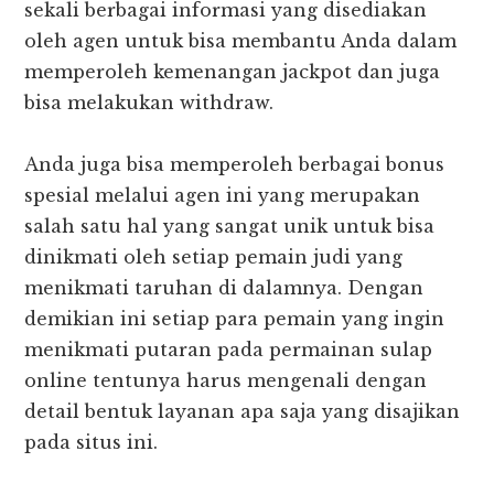
sekali berbagai informasi yang disediakan
oleh agen untuk bisa membantu Anda dalam
memperoleh kemenangan jackpot dan juga
bisa melakukan withdraw.
Anda juga bisa memperoleh berbagai bonus
spesial melalui agen ini yang merupakan
salah satu hal yang sangat unik untuk bisa
dinikmati oleh setiap pemain judi yang
menikmati taruhan di dalamnya. Dengan
demikian ini setiap para pemain yang ingin
menikmati putaran pada permainan sulap
online tentunya harus mengenali dengan
detail bentuk layanan apa saja yang disajikan
pada situs ini.