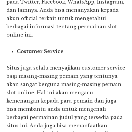
pada Twitter, Facebook, WhatsApp, Instagram,
dan lainnya. Anda bisa menanyakan kepada
akun official terkait untuk mengetahui
berbagai informasi tentang permainan slot
online ini.
Costumer Service
Situs juga selalu menyajikan customer service
bagi masing-masing pemain yang tentunya
akan sangat berguna masing-masing pemain
slot online. Hal ini akan mengacu
kemenangan kepada para pemain dan juga
bisa membantu anda untuk mengenali
berbagai permainan judul yang tersedia pada
situs ini. Anda juga bisa memanfaatkan