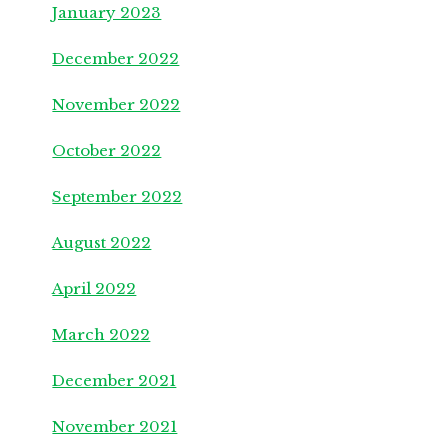
January 2023
December 2022
November 2022
October 2022
September 2022
August 2022
April 2022
March 2022
December 2021
November 2021