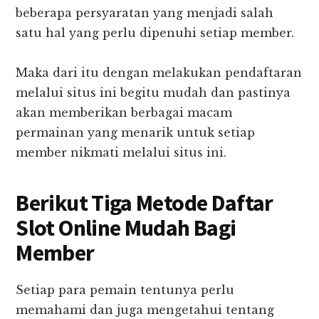
beberapa persyaratan yang menjadi salah
satu hal yang perlu dipenuhi setiap member.
Maka dari itu dengan melakukan pendaftaran
melalui situs ini begitu mudah dan pastinya
akan memberikan berbagai macam
permainan yang menarik untuk setiap
member nikmati melalui situs ini.
Berikut Tiga Metode Daftar
Slot Online Mudah Bagi
Member
Setiap para pemain tentunya perlu
memahami dan juga mengetahui tentang