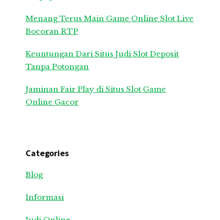
Menang Terus Main Game Online Slot Live
Bocoran RTP
Keuntungan Dari Situs Judi Slot Deposit
Tanpa Potongan
Jaminan Fair Play di Situs Slot Game
Online Gacor
Categories
Blog
Informasi
Judi Online