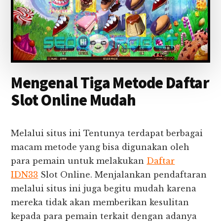
Mengenal Tiga Metode Daftar
Slot Online Mudah
Melalui situs ini Tentunya terdapat berbagai
macam metode yang bisa digunakan oleh
para pemain untuk melakukan
Daftar
IDN33
Slot Online
.
Menjalankan pendaftaran
melalui situs ini juga begitu mudah karena
mereka tidak akan memberikan kesulitan
kepada para pemain terkait dengan adanya