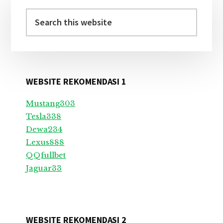
Primary
Sidebar
Search
this
website
WEBSITE REKOMENDASI 1
Mustang303
Tesla338
Dewa234
Lexus888
QQfullbet
Jaguar33
WEBSITE REKOMENDASI 2