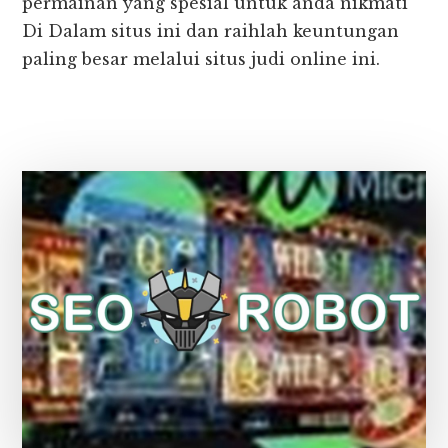
permainan yang spesial untuk anda nikmati
Di Dalam situs ini dan raihlah keuntungan
paling besar melalui situs judi online ini.