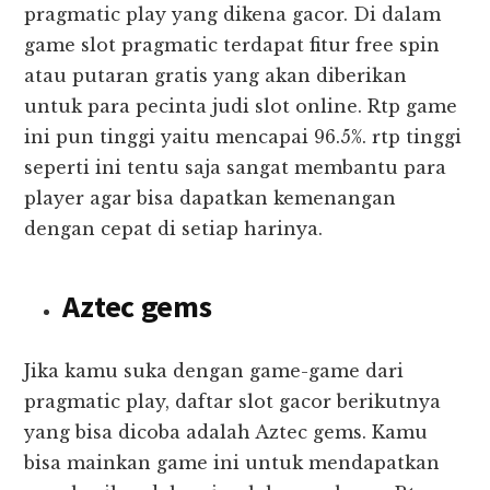
pragmatic play yang dikena gacor. Di dalam
game slot pragmatic terdapat fitur free spin
atau putaran gratis yang akan diberikan
untuk para pecinta judi slot online. Rtp game
ini pun tinggi yaitu mencapai 96.5%. rtp tinggi
seperti ini tentu saja sangat membantu para
player agar bisa dapatkan kemenangan
dengan cepat di setiap harinya.
Aztec
gems
Jika kamu suka dengan game-game dari
pragmatic play, daftar slot gacor berikutnya
yang bisa dicoba adalah Aztec gems. Kamu
bisa mainkan game ini untuk mendapatkan