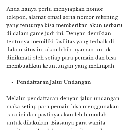
Anda hanya perlu menyiapkan nomor
telepon, alamat email serta nomor rekening
yang tentunya bisa memberikan akun terbaru
di dalam game judi ini. Dengan demikian
tentunya memiliki fasilitas yang terbaik di
dalam situs ini akan lebih nyaman untuk
dinikmati oleh setiap para pemain dan bisa
membuahkan keuntungan yang melimpah.
Pendaftaran Jalur Undangan
Melalui pendaftaran dengan jalur undangan
maka setiap para pemain bisa menggunakan
cara ini dan pastinya akan lebih mudah
untuk dilakukan. Biasanya para wanita-