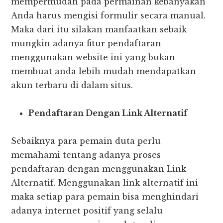
mempermudah pada permainan kebanyakan
Anda harus mengisi formulir secara manual.
Maka dari itu silakan manfaatkan sebaik
mungkin adanya fitur pendaftaran
menggunakan website ini yang bukan
membuat anda lebih mudah mendapatkan
akun terbaru di dalam situs.
Pendaftaran Dengan Link Alternatif
Sebaiknya para pemain duta perlu
memahami tentang adanya proses
pendaftaran dengan menggunakan Link
Alternatif. Menggunakan link alternatif ini
maka setiap para pemain bisa menghindari
adanya internet positif yang selalu