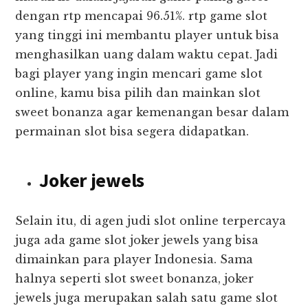
dengan rtp mencapai 96.51%. rtp game slot
yang tinggi ini membantu player untuk bisa
menghasilkan uang dalam waktu cepat. Jadi
bagi player yang ingin mencari game slot
online, kamu bisa pilih dan mainkan slot
sweet bonanza agar kemenangan besar dalam
permainan slot bisa segera didapatkan.
Joker jewels
Selain itu, di agen judi slot online terpercaya
juga ada game slot joker jewels yang bisa
dimainkan para player Indonesia. Sama
halnya seperti slot sweet bonanza, joker
jewels juga merupakan salah satu game slot