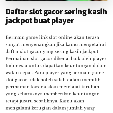
Daftar slot gacor sering kasih
jackpot buat player
Bermain game
link
slot online akan terasa
sangat menyenangkan jika kamu mengetahui
daftar slot gacor yang sering kasih jackpot.
Permainan slot gacor dikenal baik oleh player
Indonesia untuk dapatkan keuntungan dalam
waktu cepat. Para player yang bermain game
slot gacor tidak boleh salah dalam memilih
permainan karena akan membuat taruhan
yang seharusnya memberikan keuntungan
tetapi justru sebaliknya. Kamu akan
mengalami kerugian dalam jumlah yang