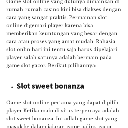
Game slot online yang dulunya dimainkan di
rumah-rumah casino kini bisa diakses dengan
cara yang sangat praktis. Permainan slot
online digemari player karena bisa
memberikan keuntungan yang besar dengan
cara atau proses yang amat mudah. Rahasia
slot onlin hari ini tentu saja harus dipelajari
player salah satunya adalah bermain pada
game slot gacor. Berikut pilihannya:
Slot sweet bonanza
Game slot online pertama yang dapat dipilih
player Ketika main di situs terpercaya adalah
slot sweet bonanza. Ini adlah game slot yang
masuk ke dalam jajaran game paling gacor