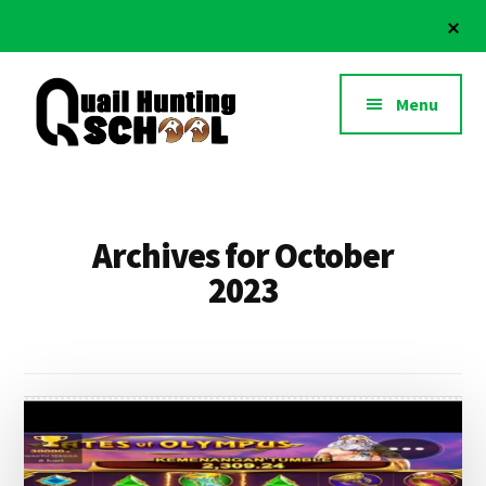
Skip
Skip
Cl
to
to
To
Additional
Ba
main
primary
content
sidebar
menu
Menu
Quail
Berita
Hunting
Informasi
School
Tentang
Archives for October
Judi
2023
Online
2022