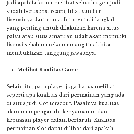
Jadi apabila kamu melihat sebuah agen judi
sudah berlisensi resmi, lihat sumber
lisensinya dari mana. Ini menjadi langkah
yang penting untuk dilakukan karena situs
palsu atau situs amatiran tidak akan memiliki
lisensi sebab mereka memang tidak bisa
membuktikan tanggung jawabnya.
Melihat Kualitas Game
Selain itu, para player juga harus melihat
seperti apa kualitas dari permainan yang ada
di situs judi slot tersebut. Pasalnya kualitas
akan mempengaruhi kenyamanan dan
kepuasan player dalam bertaruh. Kualitas
permainan slot dapat dilihat dari apakah