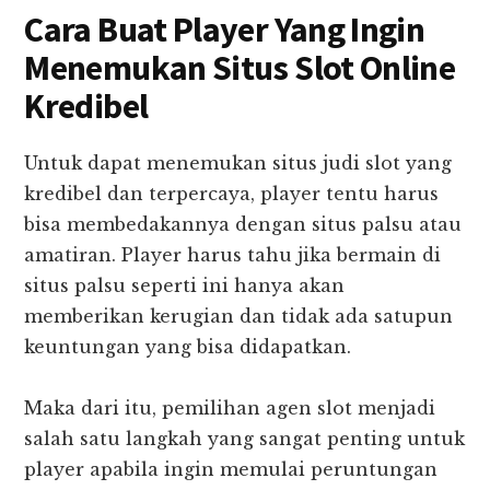
Cara Buat Player Yang Ingin
Menemukan Situs Slot Online
Kredibel
Untuk dapat menemukan situs judi slot yang
kredibel dan terpercaya, player tentu harus
bisa membedakannya dengan situs palsu atau
amatiran. Player harus tahu jika bermain di
situs palsu seperti ini hanya akan
memberikan kerugian dan tidak ada satupun
keuntungan yang bisa didapatkan.
Maka dari itu, pemilihan agen slot menjadi
salah satu langkah yang sangat penting untuk
player apabila ingin memulai peruntungan