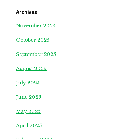
Archives
November 2025
October 2025
September 2025
August 2025
July 2025
June 2025
May 2025
April 2025