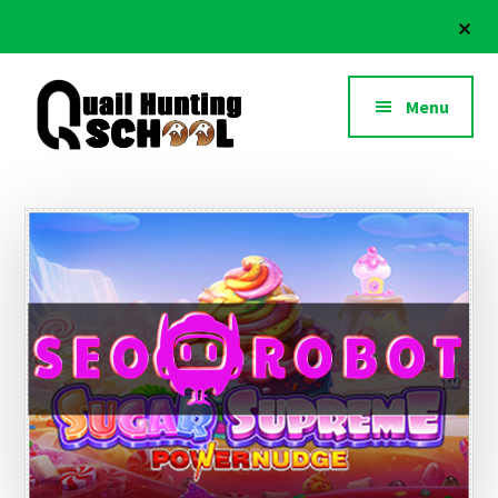
Skip
Skip
Cl
to
to
To
Additional
Ba
main
primary
content
sidebar
menu
Menu
Quail
Berita
Hunting
Informasi
School
Tentang
Judi
Online
2022