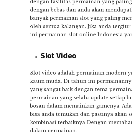
dengan fasilitas permainan yang paling
dengan bebas dan anda akan mendapat
banyak permainan slot yang paling me
oleh semua kalangan. Jika anda tergiu
ini permainan slot online Indonesia ya
Slot Video
Slot video adalah permainan modern y
kaum muda. Di tahun ini permainann
yang sangat baik dengan tema permai
permainan yang selalu update setiap b
bosan dalam memainkan gamenya. Ada 
bisa anda temukan dan pastinya akan s
kombinasi terbaiknya Dengan memaham
dalam permainan.