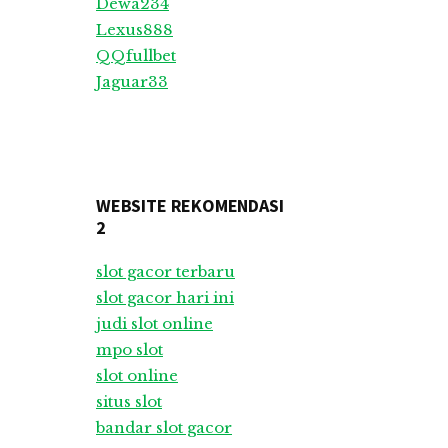
Dewa234
Lexus888
QQfullbet
Jaguar33
WEBSITE REKOMENDASI
2
slot gacor terbaru
slot gacor hari ini
judi slot online
mpo slot
slot online
situs slot
bandar slot gacor