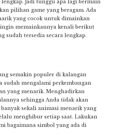
 lengkap. Jadi tunggu apa lagi bermain
kan pilihan game yang beragam. Ada
narik yang cocok untuk dimainkan
r ingin memainkannya kenali berikut
ng sudah tersedia secara lengkap.
ang semakin populer di kalangan
ya sudah mengalami perkembangan
nan yang menarik. Menghadirkan
ulannya sehingga Anda tidak akan
banyak sekali animasi menarik yang
elalu menghibur setiap saat. Lakukan
i bagaimana simbol yang ada di