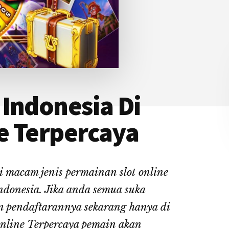
Indonesia Di
ne Terpercaya
i macam jenis permainan slot online
ndonesia. Jika anda semua suka
 pendaftarannya sekarang hanya di
 Online Terpercaya pemain akan