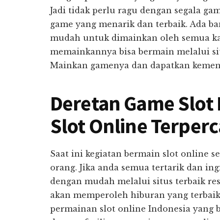
Jadi tidak perlu ragu dengan segala g
game yang menarik dan terbaik. Ada ba
mudah untuk dimainkan oleh semua kal
memainkannya bisa bermain melalui sit
Mainkan gamenya dan dapatkan kemen
Deretan Game Slot 
Slot Online Terper
Saat ini kegiatan bermain slot online 
orang. Jika anda semua tertarik dan i
dengan mudah melalui situs terbaik res
akan memperoleh hiburan yang terbaik 
permainan slot online Indonesia yang