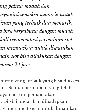
ang paling mudah dan
nya kini semakin menarik untuk
nan yang terbaik dan menarik.
a bisa bergabung dengan mudah
ekali rekomendasi permainan slot
 dan memuaskan untuk dimainkan
main slot bisa dilakukan dengan
selama 24 jam.
buran yang terbaik yang bisa diakses
rnet. Semua permainan yang telah
rcaya dan kini pemain akan
 Di sini anda akan dihadapkan
yang sangat seru untuk dimainkan.