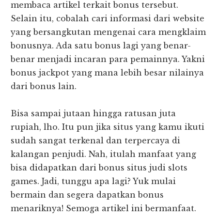
membaca artikel terkait bonus tersebut.
Selain itu, cobalah cari informasi dari website
yang bersangkutan mengenai cara mengklaim
bonusnya. Ada satu bonus lagi yang benar-
benar menjadi incaran para pemainnya. Yakni
bonus jackpot yang mana lebih besar nilainya
dari bonus lain.
Bisa sampai jutaan hingga ratusan juta
rupiah, lho. Itu pun jika situs yang kamu ikuti
sudah sangat terkenal dan terpercaya di
kalangan penjudi. Nah, itulah manfaat yang
bisa didapatkan dari bonus situs judi slots
games. Jadi, tunggu apa lagi? Yuk mulai
bermain dan segera dapatkan bonus
menariknya! Semoga artikel ini bermanfaat.