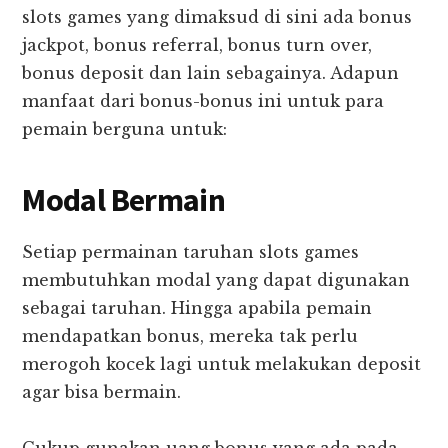
slots games yang dimaksud di sini ada bonus
jackpot, bonus referral, bonus turn over,
bonus deposit dan lain sebagainya. Adapun
manfaat dari bonus-bonus ini untuk para
pemain berguna untuk:
Modal Bermain
Setiap permainan taruhan slots games
membutuhkan modal yang dapat digunakan
sebagai taruhan. Hingga apabila pemain
mendapatkan bonus, mereka tak perlu
merogoh kocek lagi untuk melakukan deposit
agar bisa bermain.