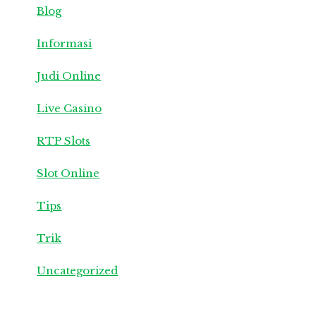
Blog
Informasi
Judi Online
Live Casino
RTP Slots
Slot Online
Tips
Trik
Uncategorized