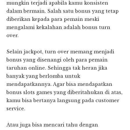
mungkin terjadi apabila kamu konsisten
dalam bermain. Salah satu bonus yang tetap
diberikan kepada para pemain meski
mengalami kekalahan adalah bonus turn
over.
Selain jackpot, turn over memang menjadi
bonus yang disenangi oleh para pemain
taruhan online. Sehingga tak heran jika
banyak yang berlomba untuk
mendapatkannya. Agar bisa mendapatkan
bonus slots games yang diberitahukan di atas,
kamu bisa bertanya langsung pada customer
service.
Atau juga bisa mencari tahu dengan