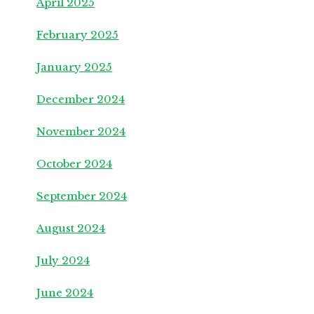
April 2025
February 2025
January 2025
December 2024
November 2024
October 2024
September 2024
August 2024
July 2024
June 2024