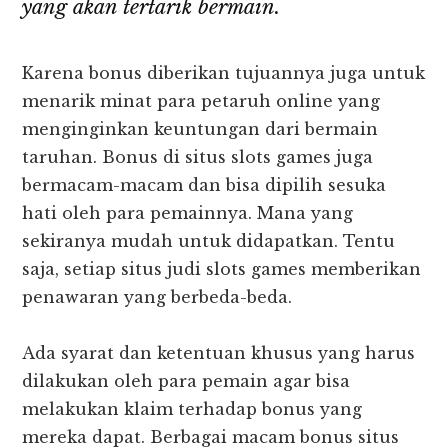
yang akan tertarik bermain.
Karena bonus diberikan tujuannya juga untuk
menarik minat para petaruh online yang
menginginkan keuntungan dari bermain
taruhan. Bonus di situs slots games juga
bermacam-macam dan bisa dipilih sesuka
hati oleh para pemainnya. Mana yang
sekiranya mudah untuk didapatkan. Tentu
saja, setiap situs judi slots games memberikan
penawaran yang berbeda-beda.
Ada syarat dan ketentuan khusus yang harus
dilakukan oleh para pemain agar bisa
melakukan klaim terhadap bonus yang
mereka dapat. Berbagai macam bonus situs