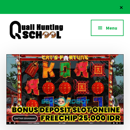
Skip
Skip
Cl
to
to
To
Additional
Ba
main
primary
content
sidebar
menu
Menu
Quail
Berita
Hunting
Informasi
School
Tentang
Judi
Online
2022