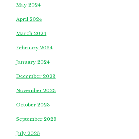
May 2024
April 2024
March 2024
February 2024
January 2024
December 2023
November 2023
October 2023
September 2023
July 2023