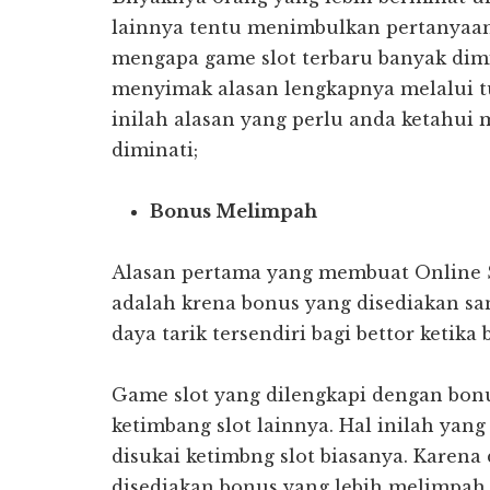
lainnya tentu menimbulkan pertanyaan.
mengapa game slot terbaru banyak dimin
menyimak alasan lengkapnya melalui tul
inilah alasan yang perlu anda ketahui
diminati;
Bonus Melimpah
Alasan pertama yang membuat Online S
adalah krena bonus yang disediakan s
daya tarik tersendiri bagi bettor ketika
Game slot yang dilengkapi dengan bonu
ketimbang slot lainnya. Hal inilah yan
disukai ketimbng slot biasanya. Karena
disediakan bonus yang lebih melimpah