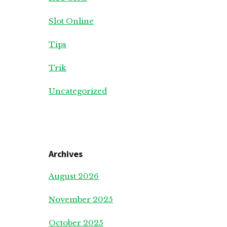
Slot Online
Tips
Trik
Uncategorized
Archives
August 2026
November 2025
October 2025