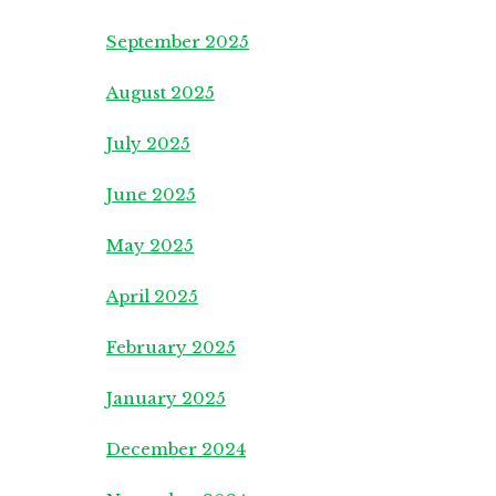
September 2025
August 2025
July 2025
June 2025
May 2025
April 2025
February 2025
January 2025
December 2024