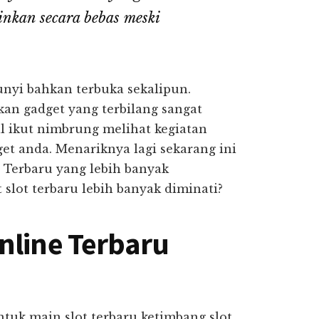
inkan secara bebas meski
bunyi bahkan terbuka sekalipun.
kan gadget yang terbilang sangat
al ikut nimbrung melihat kegiatan
et anda. Menariknya lagi sekarang ini
 Terbaru yang lebih banyak
lot terbaru lebih banyak diminati?
nline Terbaru
tuk main slot terbaru ketimbang slot