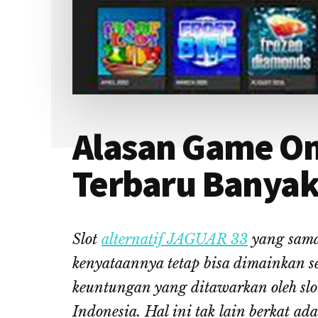
Alasan Game On
Terbaru Banyak
Slot
alternatif JAGUAR 33
yang sama 
kenyataannya tetap bisa dimainkan s
keuntungan yang ditawarkan oleh slot 
Indonesia. Hal ini tak lain berkat a