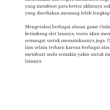
yang membuat para bettor akhirnya suka
yang disediakan memang lebih lengkap d
Mengetahui berbagai alasan game Onlin
ketimbang slot lainnya, tentu akan m
semangat untuk memainkannya juga. Unt
lain selain terbaru karena berbagai al
membuat anda semakin yakin untuk m
lainnya.