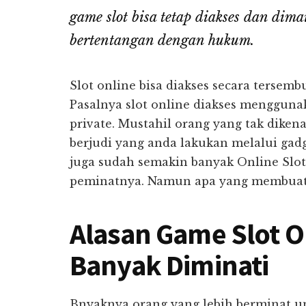
game slot bisa tetap diakses dan dima
bertentangan dengan hukum.
Slot online bisa diakses secara tersem
Pasalnya slot online diakses mengguna
private. Mustahil orang yang tak diken
berjudi yang anda lakukan melalui gadg
juga sudah semakin banyak Online Slot
peminatnya. Namun apa yang membuat s
Alasan Game Slot O
Banyak Diminati
Bnyaknya orang yang lebih berminat un