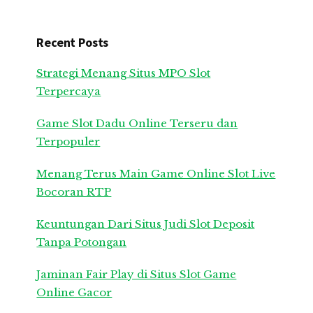
Recent Posts
Strategi Menang Situs MPO Slot
Terpercaya
Game Slot Dadu Online Terseru dan
Terpopuler
Menang Terus Main Game Online Slot Live
Bocoran RTP
Keuntungan Dari Situs Judi Slot Deposit
Tanpa Potongan
Jaminan Fair Play di Situs Slot Game
Online Gacor