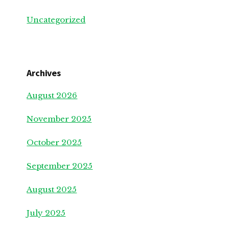
Uncategorized
Archives
August 2026
November 2025
October 2025
September 2025
August 2025
July 2025