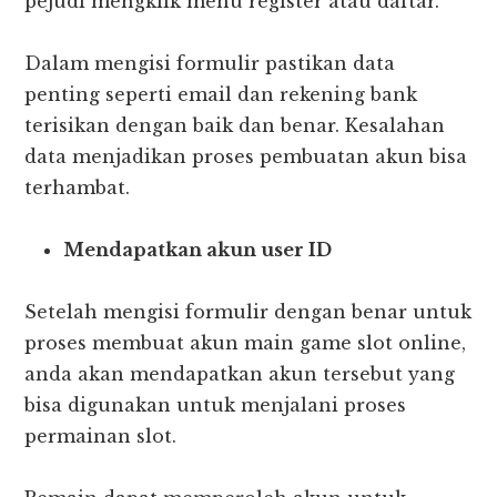
pejudi mengklik menu register atau daftar.
Dalam mengisi formulir pastikan data
penting seperti email dan rekening bank
terisikan dengan baik dan benar. Kesalahan
data menjadikan proses pembuatan akun bisa
terhambat.
Mendapatkan akun user ID
Setelah mengisi formulir dengan benar untuk
proses membuat akun main game
slot online
,
anda akan mendapatkan akun tersebut yang
bisa digunakan untuk menjalani proses
permainan slot.