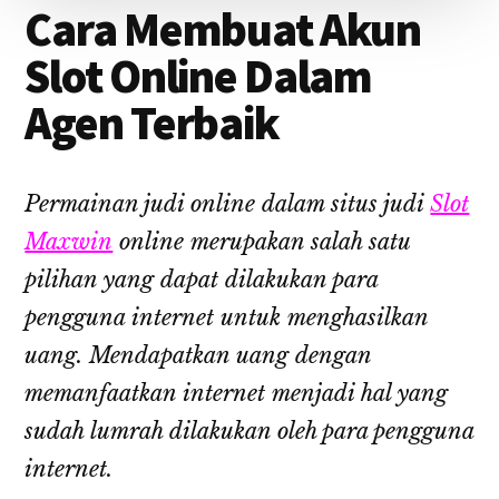
Cara Membuat Akun
Slot Online Dalam
Agen Terbaik
Permainan judi online dalam situs judi
Slot
Maxwin
online
merupakan salah satu
pilihan yang dapat dilakukan para
pengguna internet untuk menghasilkan
uang. Mendapatkan uang dengan
memanfaatkan internet menjadi hal yang
sudah lumrah dilakukan oleh para pengguna
internet.