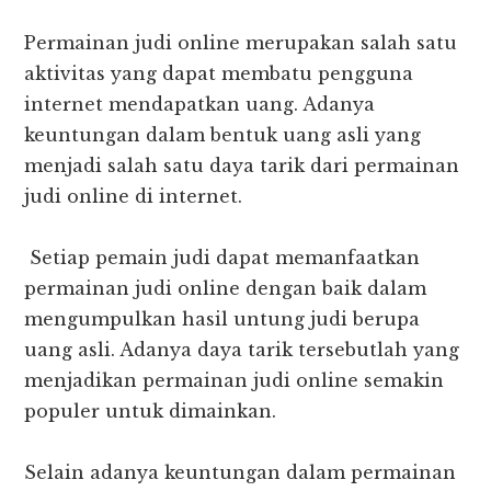
Permainan judi online merupakan salah satu
aktivitas yang dapat membatu pengguna
internet mendapatkan uang. Adanya
keuntungan dalam bentuk uang asli yang
menjadi salah satu daya tarik dari permainan
judi online di internet.
Setiap pemain judi dapat memanfaatkan
permainan judi online dengan baik dalam
mengumpulkan hasil untung judi berupa
uang asli. Adanya daya tarik tersebutlah yang
menjadikan permainan judi online semakin
populer untuk dimainkan.
Selain adanya keuntungan dalam permainan