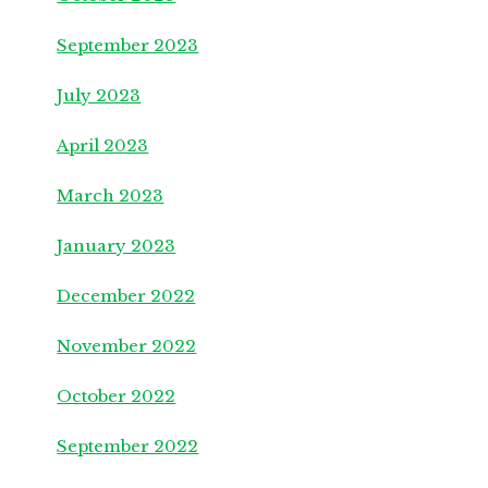
September 2023
July 2023
April 2023
March 2023
January 2023
December 2022
November 2022
October 2022
September 2022