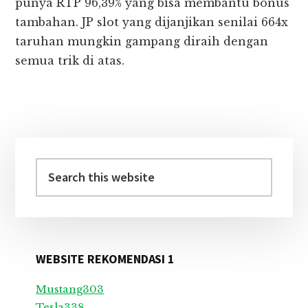
punya RTP 96,39% yang bisa membantu bonus
tambahan. JP slot yang dijanjikan senilai 664x
taruhan mungkin gampang diraih dengan
semua trik di atas.
Primary
Sidebar
Search
this
website
WEBSITE REKOMENDASI 1
Mustang303
Tesla338