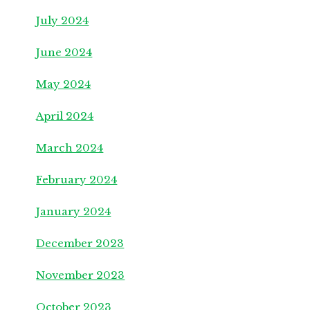
July 2024
June 2024
May 2024
April 2024
March 2024
February 2024
January 2024
December 2023
November 2023
October 2023