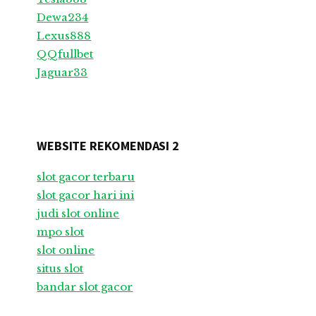
Dewa234
Lexus888
QQfullbet
Jaguar33
WEBSITE REKOMENDASI 2
slot gacor terbaru
slot gacor hari ini
judi slot online
mpo slot
slot online
situs slot
bandar slot gacor