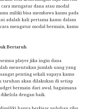
 cara mengatur dana atau modal
kamu miliki bisa membawa kamu pada
 ini adalah kali pertama kamu dalam
cara mengatur modal bermain, kamu
uk Bertaruh
semua player jika ingin dana
dalah menentukan jumlah uang yang
 sangat penting sekali supaya kamu
 taruhan akan dilakukan di setiap
udget bermain dari awal, bagaimana
ikelola dengan baik.
 dimiliki hanya berkisar puluhan ribu