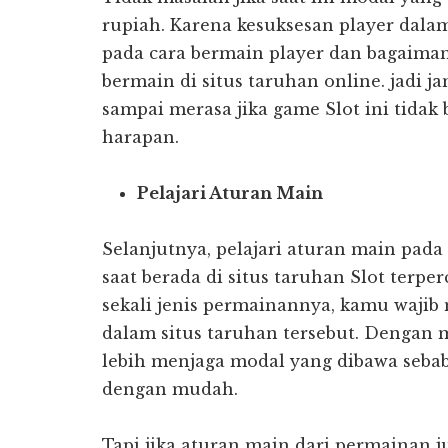
rupiah. Karena kesuksesan player dala
pada cara bermain player dan bagaima
bermain di situs taruhan online. jadi j
sampai merasa jika game Slot ini tida
harapan.
Pelajari Aturan Main
Selanjutnya, pelajari aturan main pad
saat berada di situs taruhan Slot terper
sekali jenis permainannya, kamu wajib
dalam situs taruhan tersebut. Dengan
lebih menjaga modal yang dibawa seba
dengan mudah.
Tapi jika aturan main dari permainan j