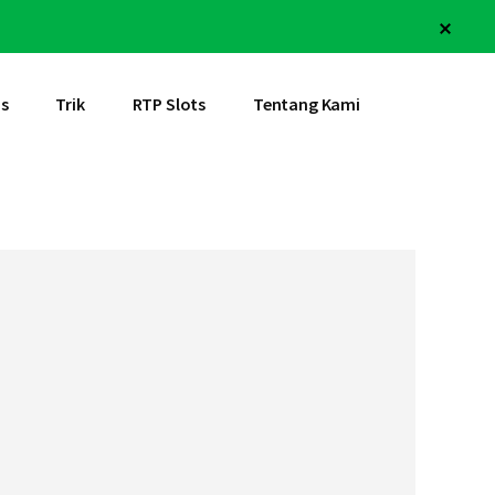
Clos
Top
Bann
ps
Trik
RTP Slots
Tentang Kami