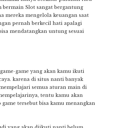
m bermain Slot sangat bergantung
na mereka mengelola keuangan saat
angan pernah berkecil hati apalagi
k bisa mendatangkan untung sesuai
a game-game yang akan kamu ikuti
caya. karena di situs nanti banyak
 mempelajari semua aturan main di
 mempelajarinya, tentu kamu akan
b game tersebut bisa kamu menangkan
udi yang akan diikuti nanti belum