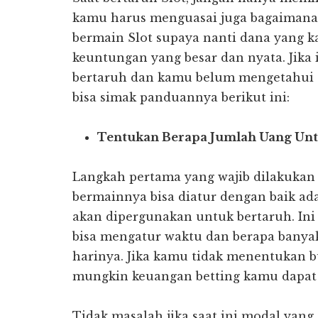
kamu harus menguasai juga bagaimana
bermain Slot supaya nanti dana yang 
keuntungan yang besar dan nyata. Jika
bertaruh dan kamu belum mengetahui 
bisa simak panduannya berikut ini:
Tentukan Berapa Jumlah Uang Unt
Langkah pertama yang wajib dilakukan 
bermainnya bisa diatur dengan baik a
akan dipergunakan untuk bertaruh. Ini
bisa mengatur waktu dan berapa banyak
harinya. Jika kamu tidak menentukan b
mungkin keuangan betting kamu dapat d
Tidak masalah jika saat ini modal yang