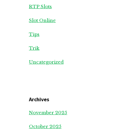
RTP Slots
Slot Online
Tips
Trik
Uncategorized
Archives
November 2025
October 2025