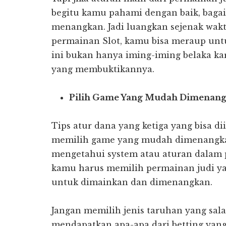
begitu kamu pahami dengan baik, baga
menangkan. Jadi luangkan sejenak wakt
permainan Slot, kamu bisa meraup unt
ini bukan hanya iming-iming belaka ka
yang membuktikannya.
Pilih Game Yang Mudah Dimenan
Tips atur dana yang ketiga yang bisa di
memilih game yang mudah dimenangka
mengetahui system atau aturan dalam 
kamu harus memilih permainan judi 
untuk dimainkan dan dimenangkan.
Jangan memilih jenis taruhan yang sal
mendapatkan apa-apa dari betting yang