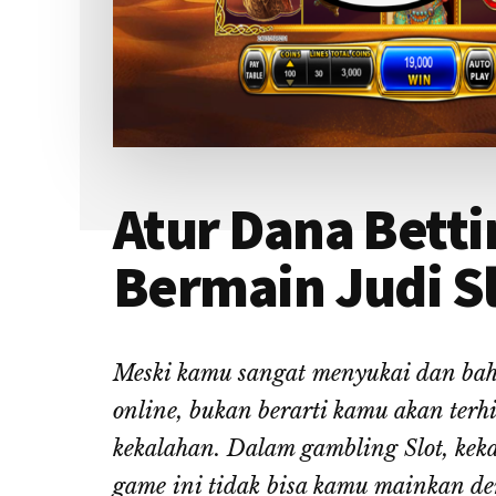
Atur Dana Betti
Bermain Judi Sl
Meski kamu sangat menyukai dan ba
online, bukan berarti kamu akan ter
kekalahan. Dalam gambling Slot, kek
game ini tidak bisa kamu mainkan d