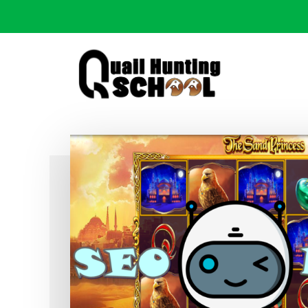
Skip
Skip
to
to
Additional
main
primary
content
sidebar
menu
Quail
Berita
Hunting
Informasi
School
Tentang
Judi
Online
2022