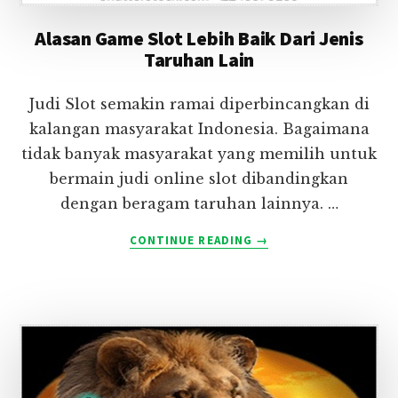
Alasan Game Slot Lebih Baik Dari Jenis
Taruhan Lain
Judi Slot semakin ramai diperbincangkan di
kalangan masyarakat Indonesia. Bagaimana
tidak banyak masyarakat yang memilih untuk
bermain judi online slot dibandingkan
dengan beragam taruhan lainnya. …
ABOUT
CONTINUE READING
→
ALASAN
GAME
SLOT
LEBIH
BAIK
DARI
JENIS
TARUHAN