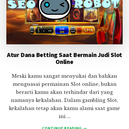
Atur Dana Betting Saat Bermain Judi Slot
Online
Meski kamu sangat menyukai dan bahkan
menguasai permainan Slot online, bukan
berarti kamu akan terhindar dari yang
namanya kekalahan. Dalam gambling Slot,
kekalahan tetap akan kamu alami saat game
ini …
ABOUT
CONTINUE READING
→