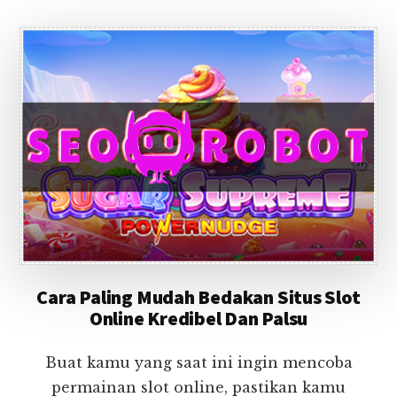
ONLINE
Cara Paling Mudah Bedakan Situs Slot
Online Kredibel Dan Palsu
Buat kamu yang saat ini ingin mencoba
permainan slot online, pastikan kamu