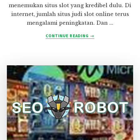
menemukan situs slot yang kredibel dulu. Di
internet, jumlah situs judi slot online terus
mengalami peningkatan. Dan …
ABOUT
CONTINUE READING
→
CARA
PALING
MUDAH
BEDAKAN
SITUS
SLOT
ONLINE
KREDIBEL
DAN
PALSU