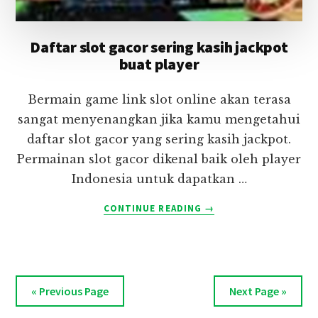
Daftar slot gacor sering kasih jackpot
buat player
Bermain game link slot online akan terasa
sangat menyenangkan jika kamu mengetahui
daftar slot gacor yang sering kasih jackpot.
Permainan slot gacor dikenal baik oleh player
Indonesia untuk dapatkan …
ABOUT
CONTINUE READING
→
DAFTAR
SLOT
GACOR
SERING
KASIH
« Previous Page
Next Page »
JACKPOT
BUAT