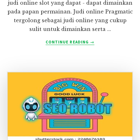
judi online slot yang dapat - dapat dimainkan
pada papan permainan. Judi online Pragmatic
tergolong sebagai judi online yang cukup
sulit untuk dimainkan serta …
ABOUT
CONTINUE READING
→
MENGENAL
SISTEM
PERMAINAN
PRAGMATIC
SLOT
ONLINE
TERBAIK
DAN
CARA
MENANGNYA